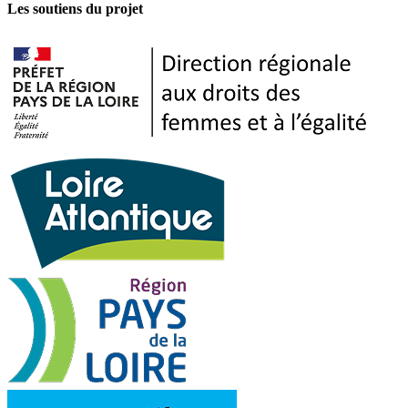
Les soutiens du projet
de mes données personnelles tel que prévu dans la politique de
confidentialité.